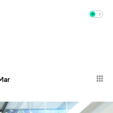
☀︎
☽
 Mar