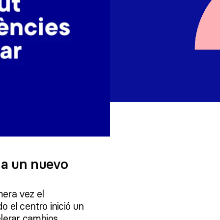
o a un nuevo
mera vez el
o el centro inició un
elerar cambios