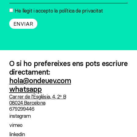
He llegit i accepto la
política de privacitat
ENVIAR
O si ho prefereixes ens pots escriure
directament:
hola@ondeuev.com
whatsapp
Carrer de l’Església, 4, 2º B
08024 Barcelona
679299446
instagram
vimeo
linkedin