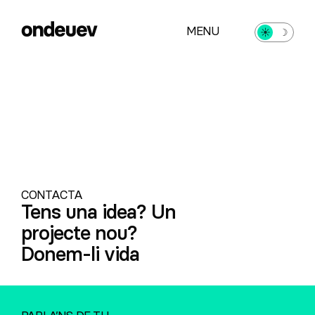
MENU
☀︎
☽
CONTACTA
Tens una idea? Un
projecte nou?
Donem-li vida