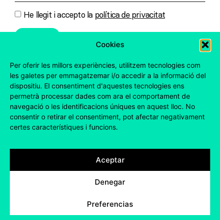
He llegit i accepto la
política de privacitat
Cookies
ENVIAR
Per oferir les millors experiències, utilitzem tecnologies com
les galetes per emmagatzemar i/o accedir a la informació del
dispositiu. El consentiment d'aquestes tecnologies ens
permetrà processar dades com ara el comportament de
navegació o les identificacions úniques en aquest lloc. No
consentir o retirar el consentiment, pot afectar negativament
© 2026 ONDEUEV
certes característiques i funcions.
AVÍS LEGAL
PRIVACITAT
COOKIES
instagram
vimeo
linkedin
Aceptar
CA
ES
EN
Denegar
Preferencias